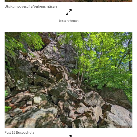
Utsikt mot vest fra Verkensmåsan
Se stort format
Post 16 Busopphula