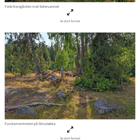
Forbi Korsgården mot Setervannet
Se stort format
Fundamentrester på Stinaløkka
Se stort format