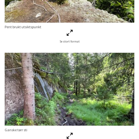
Pent brukt utsiktspunkt
Se stort format
Ganske tørr sti