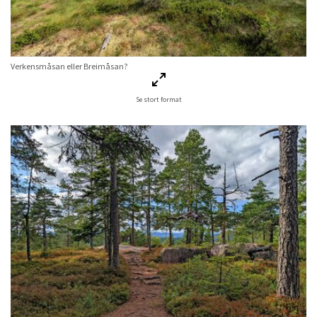
Verkensmåsan eller Breimåsan?
Se stort format