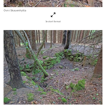
Ovn i Skauenhytta
Se stort format