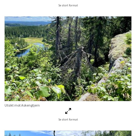
Se stort format
Utsikt mot Askengtjern
Se stort format