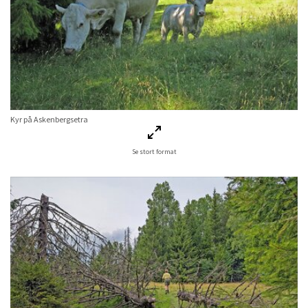
Kyr på Askenbergsetra
Se stort format