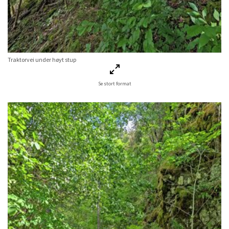
Traktorvei under høyt stup
Se stort format