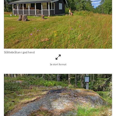
Slåttebråtan i god hevd
Se stort format