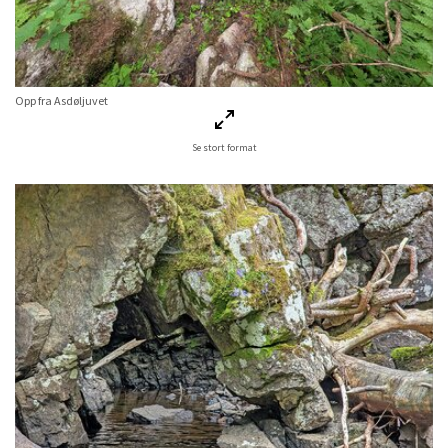
Opp fra Asdøljuvet
Se stort format