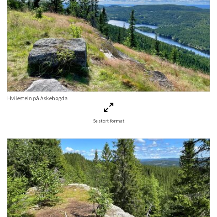
Hvilestein på Askehøgda
Se stort format