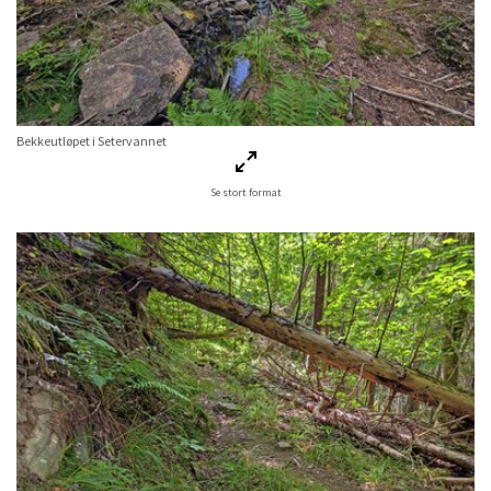
Bekkeutløpet i Setervannet
Se stort format