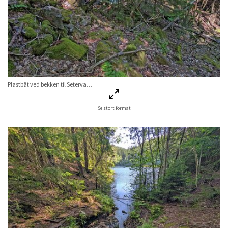
Plastbåt ved bekken til Setervannet
Se stort format