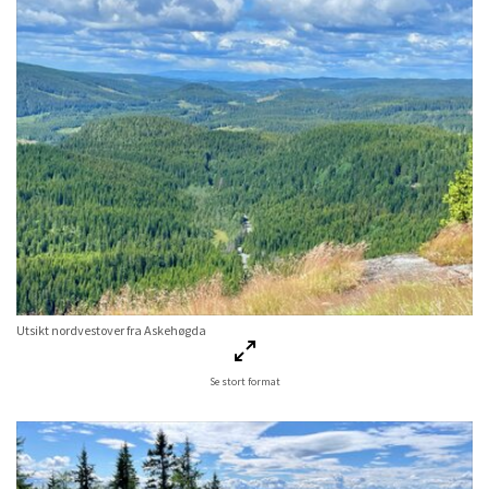
Utsikt nordvestover fra Askehøgda
Se stort format