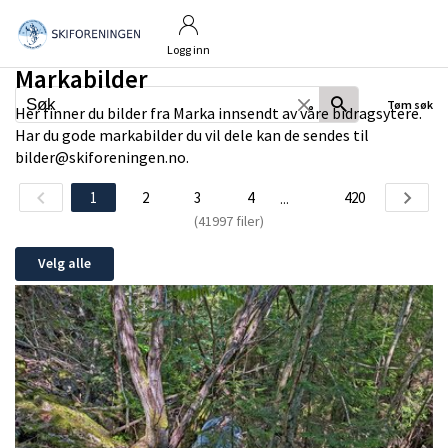
Logg inn
Markabilder
Tøm søk
Her finner du bilder fra Marka innsendt av våre bidragsytere.
Har du gode markabilder du vil dele kan de sendes til
bilder@skiforeningen.no.
1
2
3
4
420
...
(41997 filer)
Velg alle