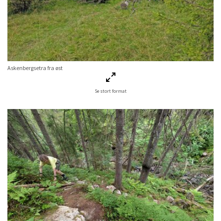
Askenbergsetra fra øst
Se stort format