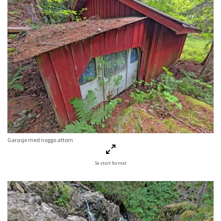
Garasje med noggo attom
Se stort format