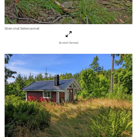
Stien mot Setervannet
Se stort format