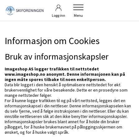
Betingelser
Kontakt oss
Logg inn
Menu
Informasjon om Cookies
Bruk av informasjonskapsler
Imageshop AS logger trafikken til nettstedet
www.imageshop.no anonymt. Denne informasjonen kan på
ingen måte spores tilbake til noen enkeltperson.
Data blir logget i den hensikt å optimalisere nettstedet for økt
brukervennlighet for våre besøkende. Dette er en prosedyre som
mange nettsteder følger.
For å kunne logge trafikken til og på vårt nettsted, legges det en
informasjonskapsel i din nettleser. Denne informasjonskapselen kan
du selv fjerne, ved å følge instruksjonen i din nettleser. Eller du kan
innstille nettleseren slik at den ikke benytter informasjonskapsler.
Informasjonskapsler brukes blant annet for å holde din bruker
pålogget, for å huske brukernavnet på påloggingsskjermen om
ønsket, og for å huske valgt språk.