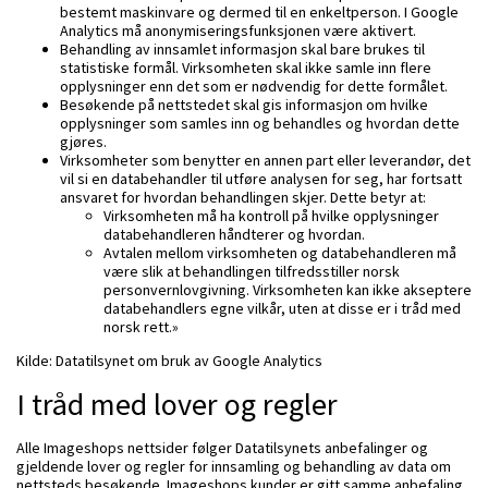
bestemt maskinvare og dermed til en enkeltperson. I Google
Analytics må anonymiseringsfunksjonen være aktivert.
Behandling av innsamlet informasjon skal bare brukes til
statistiske formål. Virksomheten skal ikke samle inn flere
opplysninger enn det som er nødvendig for dette formålet.
Besøkende på nettstedet skal gis informasjon om hvilke
opplysninger som samles inn og behandles og hvordan dette
gjøres.
Virksomheter som benytter en annen part eller leverandør, det
vil si en databehandler til utføre analysen for seg, har fortsatt
ansvaret for hvordan behandlingen skjer. Dette betyr at:
Virksomheten må ha kontroll på hvilke opplysninger
databehandleren håndterer og hvordan.
Avtalen mellom virksomheten og databehandleren må
være slik at behandlingen tilfredsstiller norsk
personvernlovgivning. Virksomheten kan ikke akseptere
databehandlers egne vilkår, uten at disse er i tråd med
norsk rett.»
Kilde: Datatilsynet om bruk av Google Analytics
I tråd med lover og regler
Alle Imageshops nettsider følger Datatilsynets anbefalinger og
gjeldende lover og regler for innsamling og behandling av data om
nettsteds besøkende. Imageshops kunder er gitt samme anbefaling