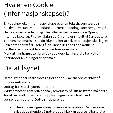
Hva er en Cookie
(informasjonskapsel)?
En «cookie» eller informasjonskapsel er en tekstfil som lagres i
nettleseren. Dette er standard internett-teknologi som benyttes på
de fleste nettsteder i dag. Flertallet av nettlesere som Opera,
Internet Explorer, Firefox, Safari og Chrome er innstilt til å akseptere
cookies automatisk. Om du ikke ønsker at slik informasjon skal lagres
i din nettleser må du selv gå inn i innstillingene i den aktuelle
nettleseren og deaktivere denne funksjonaliteten.
Merk at innstilling uten bruk av «cookies» kan føre til at enkelte
nettsteder ikke fungerer optimalt.
Datatilsynet
Datatilsynet har utarbeidet regler for bruk av analyseverktøy på
norske nettsteder.
Utdrag fra Datatilsynets nettsider:
«Virksomheter som bruker analyseverktøy på sitt nettsted må sørge
for at behandling av personopplysninger skjer i tråd med
personvernreglene. Dette innebærer at:
Etter innsamlingen anonymiseres eller endres IP-adressene
slik at besøkende på nettstedet ikke kan spores tilbake til en